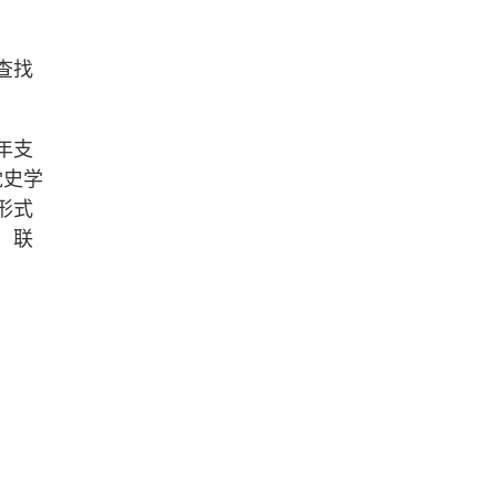
查找
年支
党史学
形式
、联