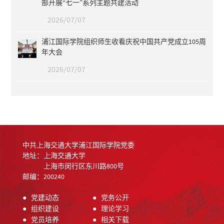
部开展“七一”系列主题共建活动
2026/07/07
浦江国际学院组织师生收看庆祝中国共产党成立105周
年大会
2026/07/07
中共上海交通大学浦江国际学院党委
地址：上海交通大学
上海市闵行区东川路800号
邮编：200240
●
党建动态
●
党务公开
●
组织建设
●
理论学习
●
党员培养
●
相关下载