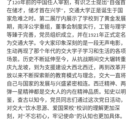
了120年前的中国任人宰割，有识之士提出“自强首
在储才，储才首在兴学”，交通大学正是诞生于国
家危难之时。第二展厅内展示了学校到了黄金发展
期，南洋公学重组，董事会制度实行，工管与理学
等臻于完善，党员组织成立，并在1921年正式定名
为交通大学。令大家印象深刻的是一段无声电影，
生动再现了那个年代的交大学子学习和生活的各项
场景。历史不断延伸至今，从抗战期间交大辗转重
庆九龙坡，到为支援建设大西北西迁，再到改革开
放以来不断探索新的教育模式与理念，交大一直将
自己与国家的发展与兴盛紧密相连。西迁精神、两
弹一星精神都是交大人的内在精神品质。知史以明
鉴，查古以知今，党员同志们通过这次党日活动，
对交大“饮水思源、爱国荣校”校训的理解更加深
刻，对“不忘初心，牢记使命”的认知也更加具体。