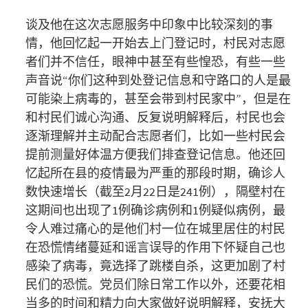
谈及他在这次志愿服务中印象中比较深刻的事
情，他回忆起一开始去上门登记时，村民对志愿
者们并不信任，眼神中甚至有些惶恐，有些一些
声音说“你们这种到处登记信息和守路口的人是最
可能染上病毒的，甚至会带到村民家中”，但是在
和村民们诚心沟通、反复说明解释后，村民也会
逐渐理解并主动配合志愿者们，比如一些村民会
提前测量好体温方便我们排查登记信息。他还回
忆起所在县的疫情最为严重的那段时期，确诊人
数快速增长（截至2月22日是241例），隔壁村在
这期间也出现了1例确诊病例和1例疑似病例，最
令人难过痛心的是他们村一位在城里居住的村民
在恐慌情绪蔓延和谣言误导的作用下怀疑自己也
感染了病毒，竟选择了跳楼自杀，这更加剧了村
民们的恐慌。党员们除日常工作以外，还要花相
当多的时间和精力向大家做好说明解释，安抚大